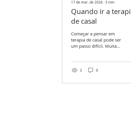
17 de mar. de 2026
∙
3
min
Quando ir a terap
de casal
Começar a pensar em
terapia de casal pode ser
um passo difícil. Muitas
vezes, esperamos que os
problemas se resolvam
de forma automática,
com o tempo, ou temos
3
0
receio do que a terapia
possa revelar. Mas, na
verdade, procurar ajuda
pode ser o caminho para
transformar dificuldades
em crescimento e
melhorar a relação.
Neste texto, vou
partilhar alguns sinais de
SUBSCREVA 