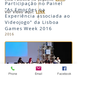
Participação no Painel
"As Emoções na
Ver Vídeo aqui:
LINK
Experiência associada ao
Videojogo" da Lisboa
Games Week 2016
2016
Phone
Email
Facebook
Ver todas as informações sobre
esta Palestra no seguinte
LINK
.
SUBSCREVA PARA RECEBER